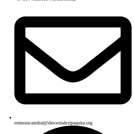
emisoracatedral@diocesisdezipaquira.org