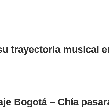
u trayectoria musical e
aje Bogotá – Chía pasará