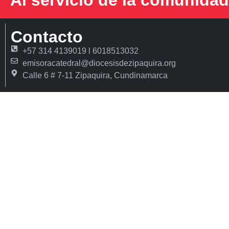
Al servicio de la comunidad
Contacto
+57 314 4139019 l 6018513032
emisoracatedral@diocesisdezipaquira.org
Calle 6 # 7-11 Zipaquira, Cundinamarca