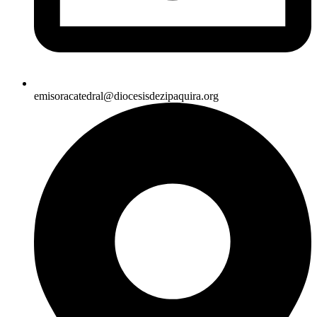
emisoracatedral@diocesisdezipaquira.org