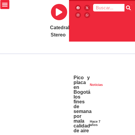
Catedral
Stereo
Pico y
placa
Noticias
en
Bogotá
los
fines
de
semana
por
mala
Hace 7
años
calidad
de aire