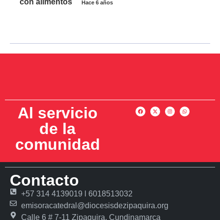
con alimentos
Hace 6 años
Al servicio
de la
comunidad
Contacto
+57 314 4139019 l 6018513032
emisoracatedral@diocesisdezipaquira.org
Calle 6 # 7-11 Zipaquira, Cundinamarca