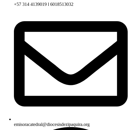
+57 314 4139019 l 6018513032
emisoracatedral@diocesisdezipaquira.org