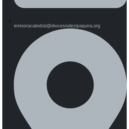
emisoracatedral@diocesisdezipaquira.org