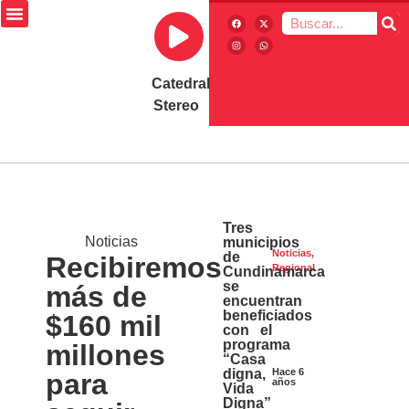
Catedral
Stereo
Tres
Noticias
municipios
Noticias
,
de
Recibiremos
Regional
Cundinamarca
se
más de
encuentran
beneficiados
$160 mil
con el
programa
millones
“Casa
Hace 6
digna,
para
años
Vida
Digna”