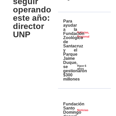
seguir
operando
este año:
Para
director
ayudar
a la
UNP
Noticias
,
Fundación
Regional
Zoológico
de
Santacruz
y el
Parque
Jaime
Duque,
Hace 6
se
años
gestionaron
$300
millones
Fundación
Santo
Noticias
Domingo