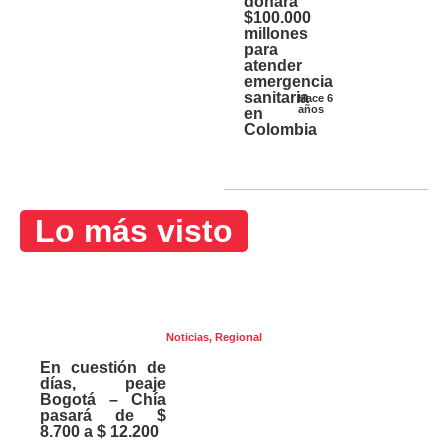
donará
$100.000
millones
para
atender
emergencia
sanitaria
Hace 6
años
en
Colombia
Lo más visto
Noticias
,
Regional
En cuestión de
días, peaje
Bogotá – Chía
pasará de $
8.700 a $ 12.200