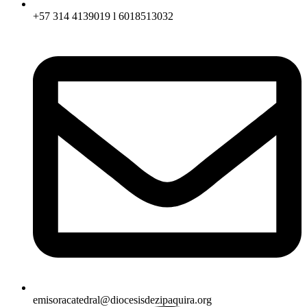
+57 314 4139019 l 6018513032
emisoracatedral@diocesisdezipaquira.org