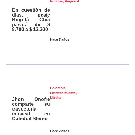
Noticias
,
Regional
En cuestión de
días, peaje
Bogotá – Chía
pasará de $
8.700 a $ 12.200
Hace 7 años
Colombia
,
Entretenimiento
,
Música
Jhon Onofre
comparte su
trayectoria
musical en
Catedral Stereo
Hace 2 años