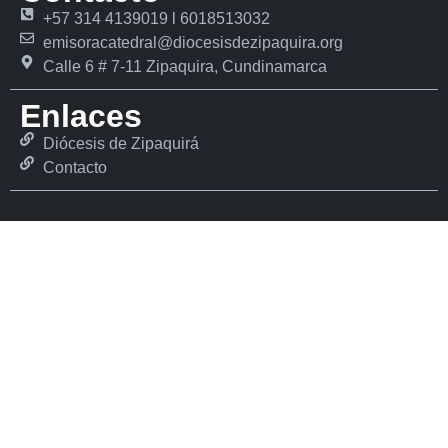
+57 314 4139019 l 6018513032
emisoracatedral@diocesisdezipaquira.org
Calle 6 # 7-11 Zipaquira, Cundinamarca
Enlaces
Diócesis de Zipaquirá
Contacto