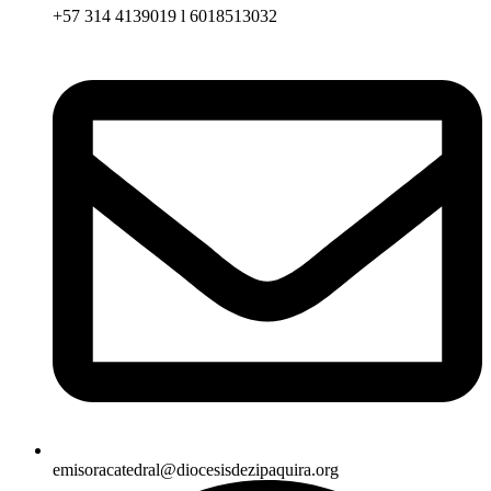
+57 314 4139019 l 6018513032
emisoracatedral@diocesisdezipaquira.org