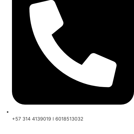
+57 314 4139019 l 6018513032