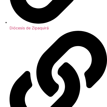
Diócesis de Zipaquirá