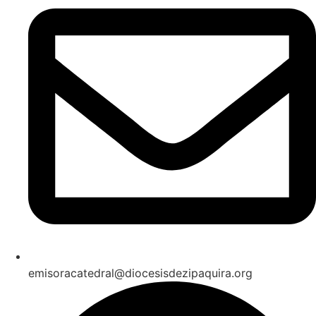
emisoracatedral@diocesisdezipaquira.org