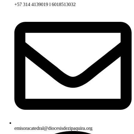
+57 314 4139019 l 6018513032
emisoracatedral@diocesisdezipaquira.org