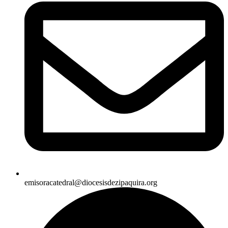
emisoracatedral@diocesisdezipaquira.org