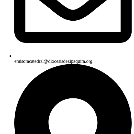
emisoracatedral@diocesisdezipaquira.org