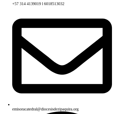
+57 314 4139019 l 6018513032
emisoracatedral@diocesisdezipaquira.org