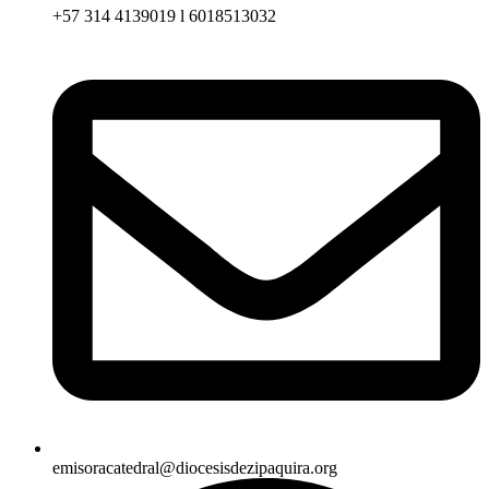
+57 314 4139019 l 6018513032
emisoracatedral@diocesisdezipaquira.org