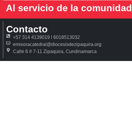
Al servicio de la comunidad
Contacto
+57 314 4139019 l 6018513032
emisoracatedral@diocesisdezipaquira.org
Calle 6 # 7-11 Zipaquira, Cundinamarca