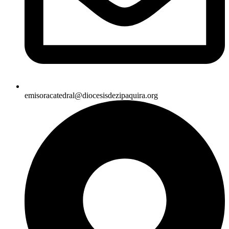
emisoracatedral@diocesisdezipaquira.org