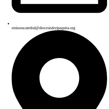
emisoracatedral@diocesisdezipaquira.org