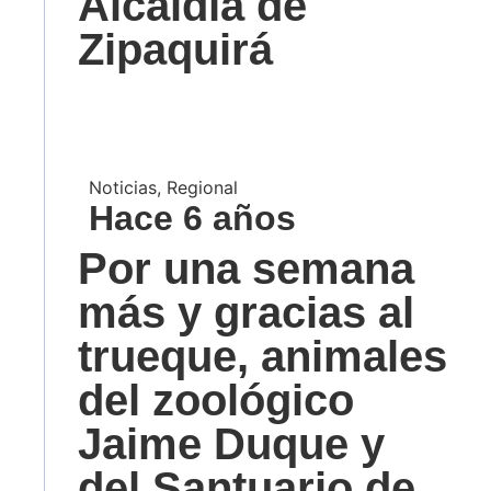
Alcaldía de
Zipaquirá
Noticias
,
Regional
Hace 6 años
Por una semana
más y gracias al
trueque, animales
del zoológico
Jaime Duque y
del Santuario de