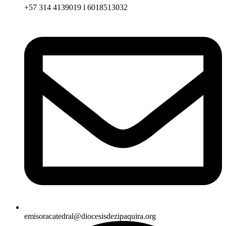
+57 314 4139019 l 6018513032
emisoracatedral@diocesisdezipaquira.org