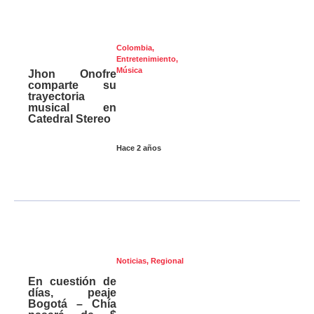
Colombia
,
Entretenimiento
,
Música
Jhon Onofre
comparte su
trayectoria
musical en
Catedral Stereo
Hace 2 años
Noticias
,
Regional
En cuestión de
días, peaje
Bogotá – Chía