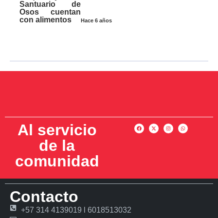
Santuario de
Osos cuentan
con alimentos
Hace 6 años
Al servicio
de la
comunidad
Contacto
+57 314 4139019 l 6018513032