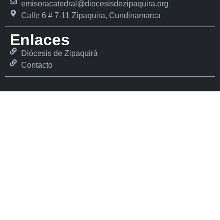
emisoracatedral@diocesisdezipaquira.org
Calle 6 # 7-11 Zipaquira, Cundinamarca
Enlaces
Diócesis de Zipaquirá
Contacto