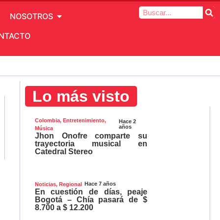
NOSOTROS
NTACTO
Lo más visto
Colombia
,
Entretenimiento
,
Hace 2
años
Música
Jhon Onofre comparte su
trayectoria musical en
Catedral Stereo
Hace 7 años
Noticias
,
Regional
En cuestión de días, peaje
Bogotá – Chía pasará de $
8.700 a $ 12.200