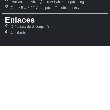
emisoracatedral@diocesisdezipaquira.org
Calle 6 # 7-11 Zipaquira, Cundinamarca
Enlaces
Diócesis de Zipaquirá
Contacto