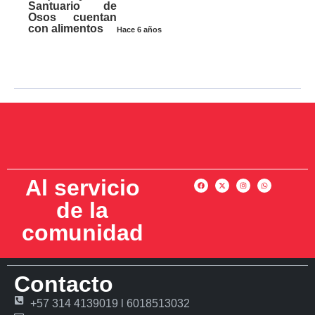
Santuario de
Osos cuentan
con alimentos
Hace 6 años
Al servicio
de la
comunidad
Contacto
+57 314 4139019 l 6018513032