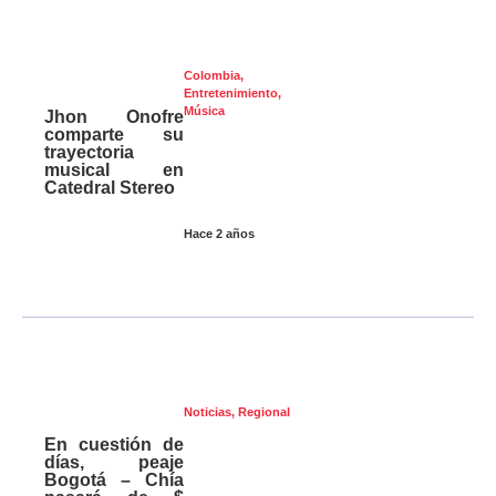
Colombia
,
Entretenimiento
,
Música
Jhon Onofre
comparte su
trayectoria
musical en
Catedral Stereo
Hace 2 años
Noticias
,
Regional
En cuestión de
días, peaje
Bogotá – Chía