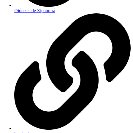
Diócesis de Zipaquirá