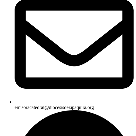
emisoracatedral@diocesisdezipaquira.org