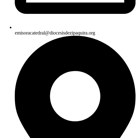
emisoracatedral@diocesisdezipaquira.org