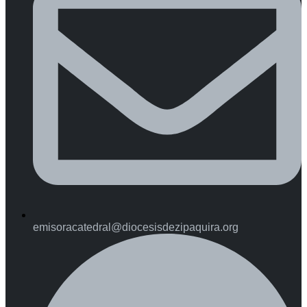
emisoracatedral@diocesisdezipaquira.org