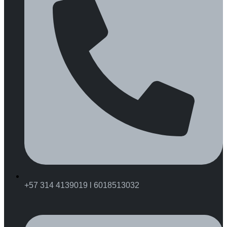
+57 314 4139019 l 6018513032