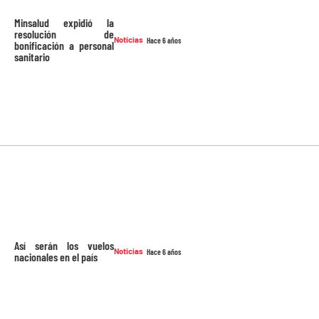
Minsalud expidió la
resolución de
Noticias
Hace 6 años
bonificación a personal
sanitario
Así serán los vuelos
Noticias
Hace 6 años
nacionales en el país