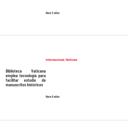
Hace 2 años
Internacional
,
Noticias
Biblioteca Vaticana
emplea tecnología para
facilitar estudio de
manuscritos históricos
Hace 6 años