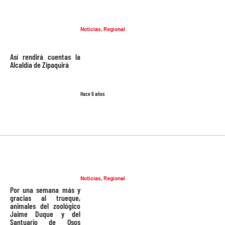
Noticias
,
Regional
Así rendirá cuentas la
Alcaldía de Zipaquirá
Hace 6 años
Noticias
,
Regional
Por una semana más y
gracias al trueque,
animales del zoológico
Jaime Duque y del
Santuario de Osos