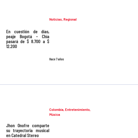
Noticias
,
Regional
En cuestión de días,
peaje Bogotá – Chía
pasará de $ 8.700 a $
12.200
Hace 7 años
Colombia
,
Entretenimiento
,
Música
Jhon Onofre comparte
su trayectoria musical
en Catedral Stereo