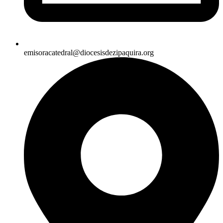
emisoracatedral@diocesisdezipaquira.org