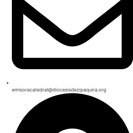
emisoracatedral@diocesisdezipaquira.org