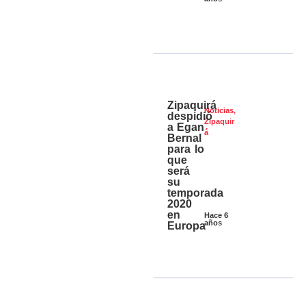
Zipaquirá
Noticias
,
despidió
Zipaquir
a Egan
á
Bernal
para lo
que
será
su
temporada
2020
en
Hace 6
años
Europa