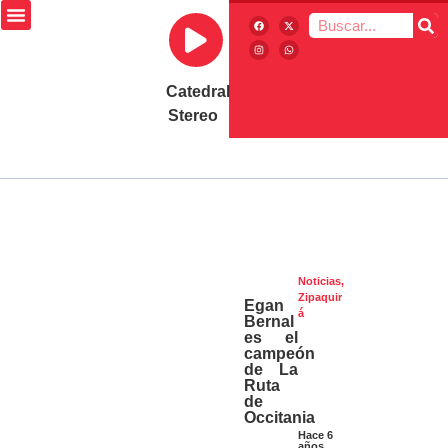
Catedral
Stereo
Noticias
,
Zipaquir
Egan
á
Bernal
es el
campeón
de La
Ruta
de
Occitania
Hace 6
años