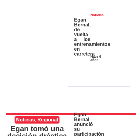
Noticias
Egan
Bernal,
de
vuelta
a los
entrenamientos
en
carretera
Hace 6
años
Egan
Noticias
Bernal
Noticias
,
Regional
anunció
Egan tomó una
su
participación
decisión drástica