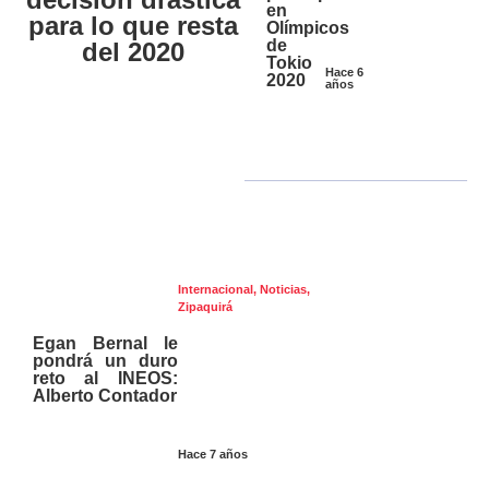
en
para lo que resta
Olímpicos
de
del 2020
Tokio
Hace 6
2020
años
Internacional
,
Noticias
,
Zipaquirá
Egan Bernal le
pondrá un duro
reto al INEOS:
Alberto Contador
Hace 7 años