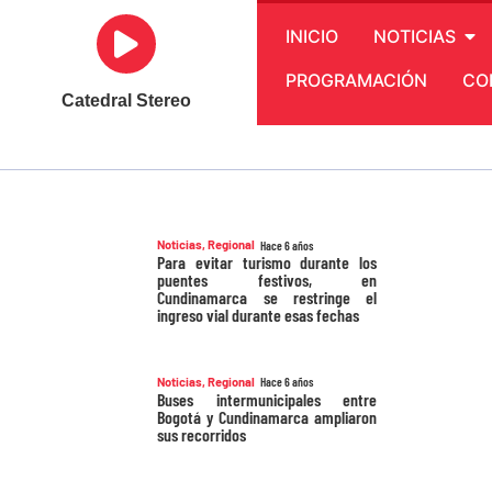
INICIO
NOTICIAS
PROGRAMACIÓN
CO
Catedral Stereo
Noticias
,
Regional
Hace 6 años
Para evitar turismo durante los
puentes festivos, en
Cundinamarca se restringe el
ingreso vial durante esas fechas
Noticias
,
Regional
Hace 6 años
Buses intermunicipales entre
Bogotá y Cundinamarca ampliaron
sus recorridos