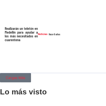
Realizarán un teletón en
Medellín para ayudar a
Noticias
Hace 6 años
los más necesitados en
cuarentena
Cargas Más
Lo más visto