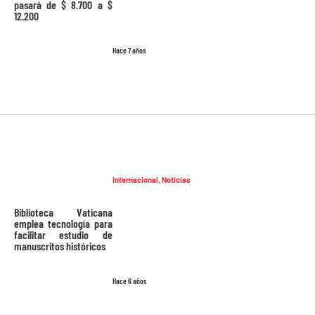
pasará de $ 8.700 a $
12.200
Hace 7 años
Internacional
,
Noticias
Biblioteca Vaticana
emplea tecnología para
facilitar estudio de
manuscritos históricos
Hace 6 años