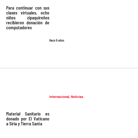
Para continuar con sus
clases virtuales, ocho
niños zipaquireños
recibieron donación de
computadores
Hace 6 años
Internacional
,
Noticias
Material Sanitario es
donado por El Vaticano
a Siria y Tierra Santa